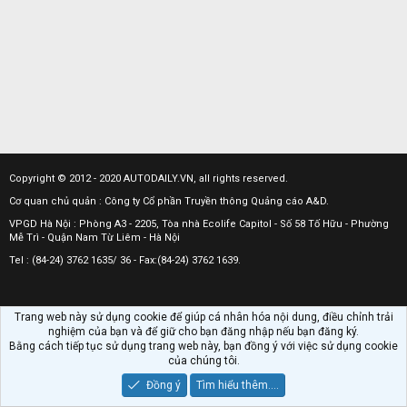
Copyright © 2012 - 2020 AUTODAILY.VN, all rights reserved.
Cơ quan chủ quản : Công ty Cổ phần Truyền thông Quảng cáo A&D.
VPGD Hà Nội : Phòng A3 - 2205, Tòa nhà Ecolife Capitol - Số 58 Tố Hữu - Phường
Mễ Trì - Quận Nam Từ Liêm - Hà Nội
Tel : (84-24) 3762 1635/ 36 - Fax:(84-24) 3762 1639.
Trang web này sử dụng cookie để giúp cá nhân hóa nội dung, điều chỉnh trải
nghiệm của bạn và để giữ cho bạn đăng nhập nếu bạn đăng ký.
Bằng cách tiếp tục sử dụng trang web này, bạn đồng ý với việc sử dụng cookie
của chúng tôi.
Đồng ý
Tìm hiểu thêm.…