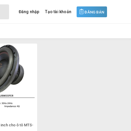
Đăng nhập
Tạo tài khoản
ĐĂNG BÁN
 inch cho ô tô MTS-