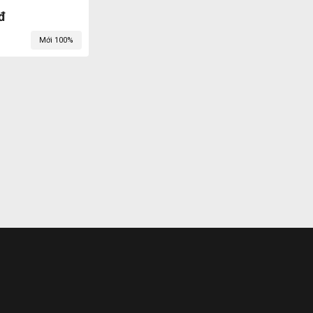
đ
Mới 100%