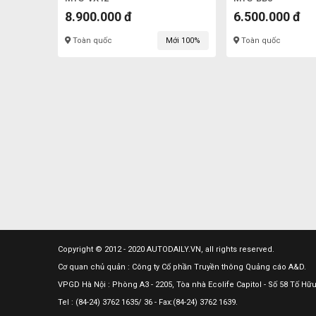
8.900.000 đ
6.500.000 đ
Toàn quốc
Mới 100%
Toàn quốc
Copyright © 2012 - 2020 AUTODAILY.VN, all rights reserved.
Cơ quan chủ quản : Công ty Cổ phần Truyền thông Quảng cáo A&D.
VPGD Hà Nội : Phòng A3 - 2205, Tòa nhà Ecolife Capitol - Số 58 Tố H
Tel : (84-24) 3762 1635/ 36 - Fax:(84-24) 3762 1639.