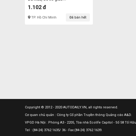
1.102 đ
TP. Hồ Chí Minh
Đã bán hết
Copyright © 2012 - 2020 AUTODAILY.VN, all rights reserved.
Cơ quan chủ quản : Công ty Cổ phần Truyền thông Quảng cáo A&D.
VPGD Hà Nội : Phòng A3 - 2205, Tòa nhà Ecolife Capitol - Số 58 Tố H
Tel : (84-24) 3762 1635/ 36 - Fax:(84-24) 3762 1639.