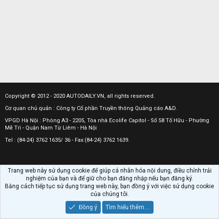
Copyright © 2012 - 2020 AUTODAILY.VN, all rights reserved.
Cơ quan chủ quản : Công ty Cổ phần Truyền thông Quảng cáo A&D.
VPGD Hà Nội : Phòng A3 - 2205, Tòa nhà Ecolife Capitol - Số 58 Tố Hữu - Phường
Mễ Trì - Quận Nam Từ Liêm - Hà Nội
Tel : (84-24) 3762 1635/ 36 - Fax:(84-24) 3762 1639.
Trang web này sử dụng cookie để giúp cá nhân hóa nội dung, điều chỉnh trải
nghiệm của bạn và để giữ cho bạn đăng nhập nếu bạn đăng ký.
Bằng cách tiếp tục sử dụng trang web này, bạn đồng ý với việc sử dụng cookie
của chúng tôi.
Đồng ý
Tìm hiểu thêm.…