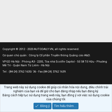
Copyright © 2012 - 2020 AUTODAILY.VN, all rights reserved.
Cơ quan chủ quản : Công ty Cổ phần Truyền thông Quảng cáo A&D.
VPGD Hà Nội : Phòng A3 - 2205, Tòa nhà Ecolife Capitol - Số 58 Tố Hữu - Phường
Mễ Trì - Quận Nam Từ Liêm - Hà Nội
Tel : (84-24) 3762 1635/ 36 - Fax:(84-24) 3762 1639.
Trang web này sử dụng cookie để giúp cá nhân hóa nội dung, điều chỉnh trải
nghiệm của bạn và để giữ cho bạn đăng nhập nếu bạn đăng ký.
Bằng cách tiếp tục sử dụng trang web này, bạn đồng ý với việc sử dụng cookie
của chúng tôi.
Đồng ý
Tìm hiểu thêm.…