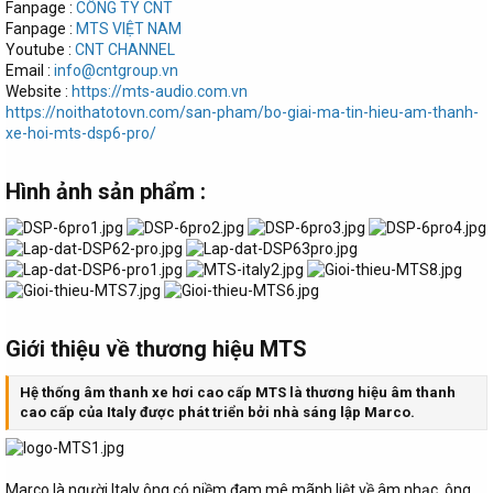
Fanpage :
CÔNG TY CNT
Fanpage :
MTS VIỆT NAM
Youtube :
CNT CHANNEL
Email :
info@cntgroup.vn
Website :
https://mts-audio.com.vn
https://noithatotovn.com/san-pham/bo-giai-ma-tin-hieu-am-thanh-
xe-hoi-mts-dsp6-pro/
Hình ảnh sản phẩm :​
Giới thiệu về thương hiệu MTS​
Hệ thống âm thanh xe hơi cao cấp MTS là thương hiệu âm thanh
cao cấp của Italy được phát triển bởi nhà sáng lập Marco.
Marco là người Italy ông có niềm đam mê mãnh liệt về âm nhạc, ông