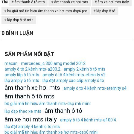
T
Thẻ
âm thanh ô tô mts
âm thanh xe hơi mts
âm xe hơi mts italy
h
bộ giải mã tín hiệu âm thanh xe hơi mts-dsp6 pro
lắp dsp ô tô
ẻ
lắp dsp ô tô mts
0 BÌNH LUẬN
SẢN PHẨM NỔI BẬT
macan
mercedes_c 300 amg model 2012
amply ô tô 2 kênh mts-a200.2
amply 2 kênh ô tô mts
amply lắp ô tô mts
amply ô tô 4 kênh mts-eternity s2
lắp amply ô tô mts
lắp đặt amply cao cấp amply ô tô
âm thanh xe hơi mts
amply ô tô 4 kênh mts-eternity s4
âm thanh ô tô mts
bộ giải mã tín hiệu âm thanh mts-dsp m6 mini
âm thanh ô tô
lắp dsp theo xe mts
âm xe hơi mts italy
amply ô tô 4 kênh mts-a100.4
lắp đặt amply 4 kênh ô tô mts
bộ giải mã tín hiệu âm thanh xe hơi mts-dsp6 mini