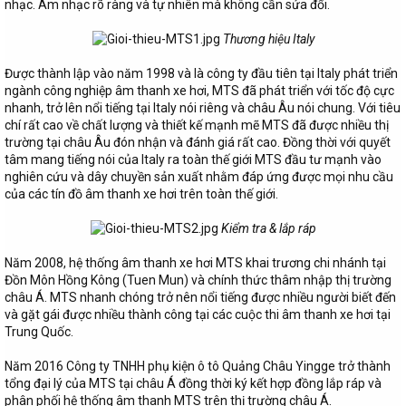
nhạc. Âm nhạc rõ ràng và tự nhiên mà không cần sửa đổi.
Thương hiệu Italy
Được thành lập vào năm 1998 và là công ty đầu tiên tại Italy phát triển
ngành công nghiệp âm thanh xe hơi, MTS đã phát triển với tốc độ cực
nhanh, trở lên nổi tiếng tại Italy nói riêng và châu Âu nói chung. Với tiêu
chí rất cao về chất lượng và thiết kế mạnh mẽ MTS đã được nhiều thị
trường tại châu Âu đón nhận và đánh giá rất cao. Đồng thời với quyết
tâm mang tiếng nói của Italy ra toàn thế giới MTS đầu tư mạnh vào
nghiên cứu và dây chuyền sản xuất nhằm đáp ứng được mọi nhu cầu
của các tín đồ âm thanh xe hơi trên toàn thế giới.
Kiểm tra & lắp ráp
Năm 2008, hệ thống âm thanh xe hơi MTS khai trương chi nhánh tại
Đồn Môn Hồng Kông (Tuen Mun) và chính thức thâm nhập thị trường
châu Á. MTS nhanh chóng trở nên nổi tiếng được nhiều người biết đến
và gặt gái được nhiều thành công tại các cuộc thi âm thanh xe hơi tại
Trung Quốc.
Năm 2016 Công ty TNHH phụ kiện ô tô Quảng Châu Yingge trở thành
tổng đại lý của MTS tại châu Á đồng thời ký kết hợp đồng lắp ráp và
phân phối hệ thống âm thanh MTS trên thị trường châu Á.