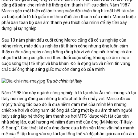
cũng đã sắm cho mình hệ thống âm thanh HiFi cực đỉnh. Năm 1987,
Marco gặp một biến cố lớn trong cuộc đời khiến ông bị mất hết tài sản
và buộc phải từ bỏ giấc mơ theo đuổi âm thanh của mình. Marco buộc
phải bán toàn bộ dàn âm thanh yêu thích của mình để lấy tiền xây
dựng lại sự nghiệp.
Sau 10 năm phấn đấu cuối cùng Marco cũng đã có sự nghiệp của
riêng mình, mặc dù sự nghiệp rất thành công nhưng ông luôn cảm
thấy cuộc sống ngày càng trống rỗng bởi vì với ông nếu không có âm
nhạc thì không có giấc mơ theo đuổi cuộc sống, không có âm nhạc
cuộc sống thật tẻ nhạt và khô khan. Đó là động lực và niềm tin vững
chắc để ông thắp sáng giấc mơ còn dang dở của mình.
Trụ sở chính tại Italy
Năm 1998 lúc này ngành công nghiệp ô tô tại châu Âu nói chung và tại
Italy nói riêng đang có những bước phát triển nhảy vọt. Marco đã có
một ý tưởng táo bạo đó là đưa niềm đam mê của mình lên những
chiếc xe hơi và cùng năm đó ông đã cùng một kỹ sư âm thanh người
Italy sáng lập hệ thống âm thanh xe hơi MTS “được viết tắt của tên
nhà sáng lập, quê hương và niềm đam mê của ông (M-Marco-T-Italy-
S-Song)”. Các thiết kế của ông được dựa trên nền tảng văn hóa mạnh
mẽ của Ý tập trung vào sự tái tạo tổng thể và độ phân giải cao của âm