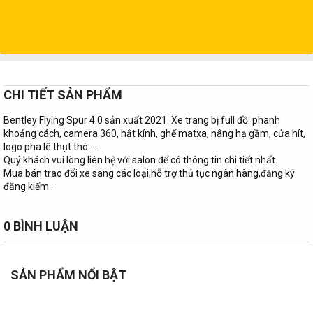
CHI TIẾT SẢN PHẨM
Bentley Flying Spur 4.0 sản xuất 2021. Xe trang bị full đồ: phanh
khoảng cách, camera 360, hắt kính, ghế matxa, nâng hạ gầm, cửa hít,
logo pha lê thụt thò....
Quý khách vui lòng liên hệ với salon để có thông tin chi tiết nhất.
Mua bán trao đổi xe sang các loại,hỗ trợ thủ tục ngân hàng,đăng ký
đăng kiểm .
0 BÌNH LUẬN
SẢN PHẨM NỔI BẬT