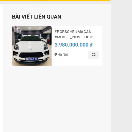
BÀI VIẾT LIÊN QUAN
#PORSCHE #MACAN ..
#MODEL_2019 .. ODO:
CHUẨN 12.000 MILES
3.980.000.000 đ
SIÊU LƯỚT
Hà Nội
Cũ