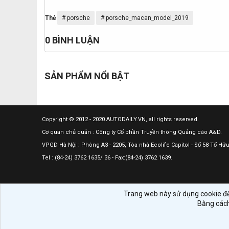
T
Thẻ
porsche
porsche_macan_model_2019
h
ẻ
0 BÌNH LUẬN
SẢN PHẨM NỔI BẬT
Copyright © 2012 - 2020 AUTODAILY.VN, all rights reserved.
Cơ quan chủ quản : Công ty Cổ phần Truyền thông Quảng cáo A&D.
VPGD Hà Nội : Phòng A3 - 2205, Tòa nhà Ecolife Capitol - Số 58 Tố H
Tel : (84-24) 3762 1635/ 36 - Fax:(84-24) 3762 1639.
Trang web này sử dụng cookie để 
Bằng cách