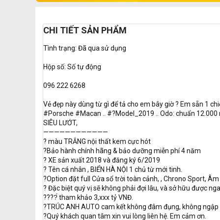
CHI TIẾT SẢN PHẨM
Tình trạng: Đã qua sử dụng
Hộp số: Số tự động
096 222 6268
Vẻ đẹp này dùng từ gì để tả cho em bây giờ ? Em sẵn 1 chiế
#Porsche #Macan .. #?Model_2019 .. Odo: chuẩn 12.000 
SIÊU LƯỚT,
————————————
? màu TRẮNG nội thất kem cực hót
?Bảo hành chính hãng & bảo dưỡng miễn phí 4 năm
? XE sản xuất 2018 và đăng ký 6/2019
? Tên cá nhân , BIỂN HÀ NỘI 1 chủ từ mới tinh.
?Option đặt full Cửa sổ trời toàn cảnh, , Chrono Sport,
? Đặc biệt quý vị sẽ không phải đợi lâu, và sở hữu được nga
????́ tham khảo 3,xxx tỷ VNĐ.
?TRÚC ANH AUTO cam kết không đâm đụng, không ngập 
?Quý khách quan tâm xin vui lòng liên hệ. Em cảm ơn.