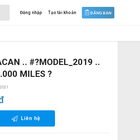
Đăng nhập
Tạo tài khoản
ĐĂNG BÁN
AN .. #?MODEL_2019 ..
.000 MILES ?
 2021
đ
Liên hệ