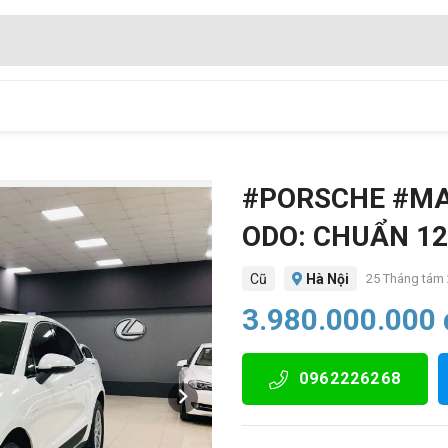
#PORSCHE #MAC
ODO: CHUẨN 12
Cũ
Hà Nội
25 Tháng tám
3.980.000.000 
0962226268