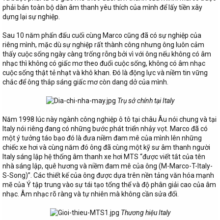
phải bán toàn bộ dàn âm thanh yêu thích của mình để lấy tiền xây
dựng lại sự nghiệp.
Sau 10 năm phấn đấu cuối cùng Marco cũng đã có sự nghiệp của
riêng mình, mặc dù sự nghiệp rất thành công nhưng ông luôn cảm
thấy cuộc sống ngày càng trống rỗng bởi vì với ông nếu không có âm
nhạc thì không có giấc mơ theo đuổi cuộc sống, không có âm nhạc
cuộc sống thật tẻ nhạt và khô khan. Đó là động lực và niềm tin vững
chắc để ông thắp sáng giấc mơ còn dang dở của mình.
Trụ sở chính tại Italy
Năm 1998 lúc này ngành công nghiệp ô tô tại châu Âu nói chung và tại
Italy nói riêng đang có những bước phát triển nhảy vọt. Marco đã có
một ý tưởng táo bạo đó là đưa niềm đam mê của mình lên những
chiếc xe hơi và cùng năm đó ông đã cùng một kỹ sư âm thanh người
Italy sáng lập hệ thống âm thanh xe hơi MTS “được viết tắt của tên
nhà sáng lập, quê hương và niềm đam mê của ông (M-Marco-T-Italy-
S-Song)”. Các thiết kế của ông được dựa trên nền tảng văn hóa mạnh
mẽ của Ý tập trung vào sự tái tạo tổng thể và độ phân giải cao của âm
nhạc. Âm nhạc rõ ràng và tự nhiên mà không cần sửa đổi.
Thương hiệu Italy