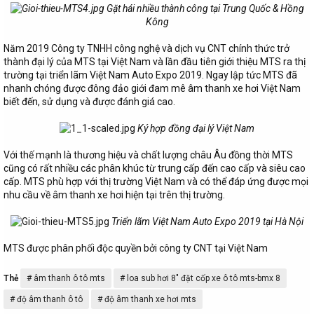
Gặt hái nhiều thành công tại Trung Quốc & Hồng
Kông
Năm 2019 Công ty TNHH công nghệ và dịch vụ CNT chính thức trở
thành đại lý của MTS tại Việt Nam và lần đầu tiên giới thiệu MTS ra thị
trường tại triển lãm Việt Nam Auto Expo 2019. Ngay lập tức MTS đã
nhanh chóng được đông đảo giới đam mê âm thanh xe hơi Việt Nam
biết đến, sử dụng và được đánh giá cao.
Ký hợp đồng đại lý Việt Nam
Với thế mạnh là thương hiệu và chất lượng châu Âu đồng thời MTS
cũng có rất nhiều các phân khúc từ trung cấp đến cao cấp và siêu cao
cấp. MTS phù hợp với thị trường Việt Nam và có thể đáp ứng được mọi
nhu cầu về âm thanh xe hơi hiện tại trên thị trường.
Triển lãm Việt Nam Auto Expo 2019 tại Hà Nội
MTS được phân phối độc quyền bởi công ty CNT tại Việt Nam
T
Thẻ
âm thanh ô tô mts
loa sub hơi 8″ đặt cốp xe ô tô mts-bmx 8
h
độ âm thanh ô tô
độ âm thanh xe hơi mts
ẻ