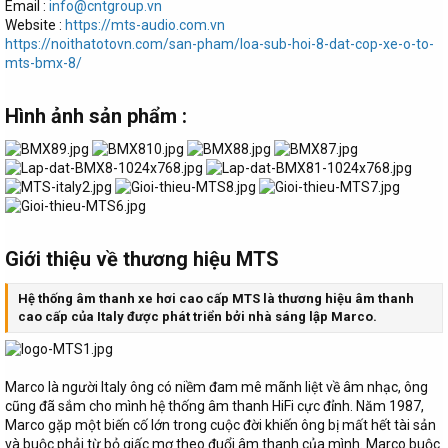
Email :
info@cntgroup.vn
Website :
https://mts-audio.com.vn
https://noithatotovn.com/san-pham/loa-sub-hoi-8-dat-cop-xe-o-to-
mts-bmx-8/
Hình ảnh sản phẩm :​
Giới thiệu về thương hiệu MTS​
Hệ thống âm thanh xe hơi cao cấp MTS là thương hiệu âm thanh
cao cấp của Italy được phát triển bởi nhà sáng lập Marco.
Marco là người Italy ông có niềm đam mê mãnh liệt về âm nhạc, ông
cũng đã sắm cho mình hệ thống âm thanh HiFi cực đỉnh. Năm 1987,
Marco gặp một biến cố lớn trong cuộc đời khiến ông bị mất hết tài sản
và buộc phải từ bỏ giấc mơ theo đuổi âm thanh của mình. Marco buộc