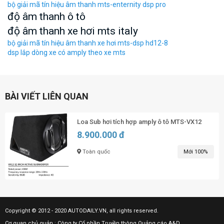
bộ giải mã tín hiệu âm thanh mts-enternity dsp pro
độ âm thanh ô tô
độ âm thanh xe hơi mts italy
bộ giải mã tín hiệu âm thanh xe hơi mts-dsp hd12-8
dsp lắp dòng xe có amply theo xe mts
BÀI VIẾT LIÊN QUAN
Loa Sub hơi tích hợp amply ô tô MTS-VX12
8.900.000 đ
Toàn quốc
Mới 100%
Copyright © 2012 - 2020 AUTODAILY.VN, all rights reserved.
Cơ quan chủ quản : Công ty Cổ phần Truyền thông Quảng cáo A&D.