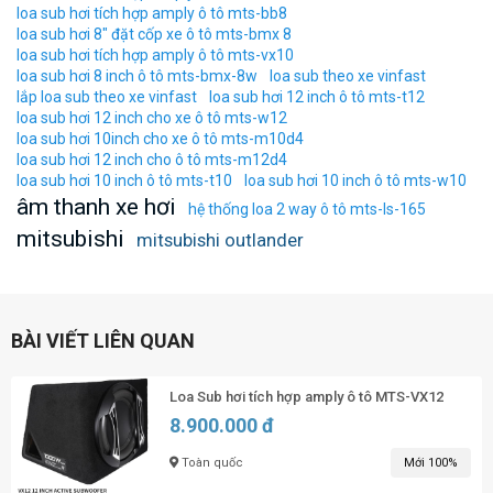
loa sub hơi tích hợp amply ô tô mts-bb8
loa sub hơi 8″ đặt cốp xe ô tô mts-bmx 8
loa sub hơi tích hợp amply ô tô mts-vx10
loa sub hơi 8 inch ô tô mts-bmx-8w
loa sub theo xe vinfast
lắp loa sub theo xe vinfast
loa sub hơi 12 inch ô tô mts-t12
loa sub hơi 12 inch cho xe ô tô mts-w12
loa sub hơi 10inch cho xe ô tô mts-m10d4
loa sub hơi 12 inch cho ô tô mts-m12d4
loa sub hơi 10 inch ô tô mts-t10
loa sub hơi 10 inch ô tô mts-w10
âm thanh xe hơi
hệ thống loa 2 way ô tô mts-ls-165
mitsubishi
mitsubishi outlander
BÀI VIẾT LIÊN QUAN
Loa Sub hơi tích hợp amply ô tô MTS-VX12
8.900.000 đ
Toàn quốc
Mới 100%