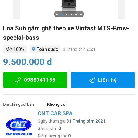
Loa Sub gầm ghế theo xe Vinfast MTS-Bmw-
special-bass
Mới 100%
Toàn quốc
3 Tháng chín 2021
9.500.000 đ
0988741155
Liên hệ
Địa chỉ người bán
Không có
CNT CAR SPA
Ngày tham gia
31 Tháng tám 2021
Sản phẩm
0
Điểm tương tác
0