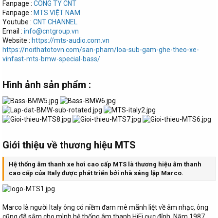
Fanpage :
CÔNG TY CNT
Fanpage :
MTS VIỆT NAM
Youtube :
CNT CHANNEL
Email :
info@cntgroup.vn
Website :
https://mts-audio.com.vn
https://noithatotovn.com/san-pham/loa-sub-gam-ghe-theo-xe-
vinfast-mts-bmw-special-bass/
Hình ảnh sản phẩm :​
Giới thiệu về thương hiệu MTS​
Hệ thống âm thanh xe hơi cao cấp MTS là thương hiệu âm thanh
cao cấp của Italy được phát triển bởi nhà sáng lập Marco.
Marco là người Italy ông có niềm đam mê mãnh liệt về âm nhạc, ông
cũng đã sắm cho mình hệ thống âm thanh HiFi cực đỉnh. Năm 1987,