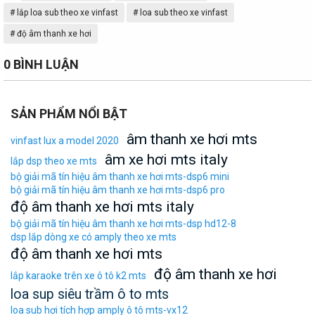
h
lắp loa sub theo xe vinfast
loa sub theo xe vinfast
ẻ
độ âm thanh xe hơi
0 BÌNH LUẬN
SẢN PHẨM NỔI BẬT
âm thanh xe hơi mts
vinfast lux a model 2020
âm xe hơi mts italy
lắp dsp theo xe mts
bộ giải mã tín hiệu âm thanh xe hơi mts-dsp6 mini
bộ giải mã tín hiệu âm thanh xe hơi mts-dsp6 pro
độ âm thanh xe hơi mts italy
bộ giải mã tín hiệu âm thanh xe hơi mts-dsp hd12-8
dsp lắp dòng xe có amply theo xe mts
độ âm thanh xe hơi mts
độ âm thanh xe hơi
lắp karaoke trên xe ô tô k2 mts
loa sup siêu trầm ô to mts
loa sub hơi tích hợp amply ô tô mts-vx12