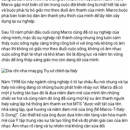
Marco gặp một biến cố lớn trong cuộc đời khiến ông bị mất hết tài sản
và buộc phải từ bỏ giấc mơ theo đuổi âm thanh của mình. Marco buộc
phải bán toàn bộ dàn âm thanh yêu thích của mình để lấy tiền xây
dựng lại sự nghiệp.
Sau 10 năm phấn đấu cuối cùng Marco cũng đã có sự nghiệp của
riêng mình, mặc dù sự nghiệp rất thành công nhưng ông luôn cảm
thấy cuộc sống ngày càng trống rỗng bởi vì với ông nếu không có âm
nhạc thì không có giấc mơ theo đuổi cuộc sống, không có âm nhạc
cuộc sống thật tẻ nhạt và khô khan. Đó là động lực và niềm tin vững
chắc để ông thắp sáng giấc mơ còn dang dở của mình.
Trụ sở chính tại Italy
Năm 1998 lúc này ngành công nghiệp ô tô tại châu Âu nói chung và tại
Italy nói riêng đang có những bước phát triển nhảy vọt. Marco đã có
một ý tưởng táo bạo đó là đưa niềm đam mê của mình lên những
chiếc xe hơi và cùng năm đó ông đã cùng một kỹ sư âm thanh người
Italy sáng lập hệ thống âm thanh xe hơi MTS “được viết tắt của tên
nhà sáng lập, quê hương và niềm đam mê của ông (M-Marco-T-Italy-
S-Song)”. Các thiết kế của ông được dựa trên nền tảng văn hóa mạnh
mẽ của Ý tập trung vào sự tái tạo tổng thể và độ phân giải cao của âm
nhạc. Âm nhạc rõ ràng và tự nhiên mà không cần sửa đổi.